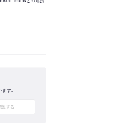
oft Teamsとの連携
います。
確認する